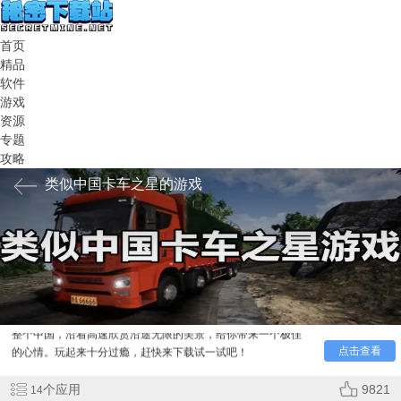
首页
精品
软件
游戏
资源
专题
攻略
类似中国卡车之星的游戏
小编为你带来一些非常有趣的休闲模拟驾驶手，类似
中国
卡车之星
的游戏，在这些游戏中你可以自由地驾驶卡车，环游
整个中国，沿着高速欣赏沿途无限的美景，给你带来一个极佳
的心情。玩起来十分过瘾，赶快来下载试一试吧！
点击查看
个应用
9821
14