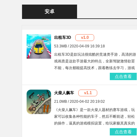
安卓
出租车3D
v1.0
53.3MB / 2020-04-09 16:39:18
出租车3D是款玩法很炫酷的竞速类手游，高清的游
戏画质是这款手游最大的特点，全新驾驶激情欲罢
不能，每次都能提高技术，跟着教练去学习，游戏
拥有大量的特色关卡，让你在完成任务的同时还能
点击查看
够磨炼技术。
火柴人飙车
v1.1
21.0MB / 2020-04-02 20:19:02
《火柴人飙车》是一款火柴人题材的赛车游戏，玩
家可以收集各种性能的车子，然后不断前进，轻松
的操作，逼真的游戏模拟设置，给玩家极其真实的
飙车体验感，还有更多的游戏玩法等待你的探索和
点击查看
发现，小编推荐官方版！