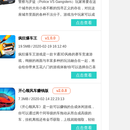
警察与歹徒（Police VS Gangsters）玩家将要在这
个城市的大街小巷不断的找寻正义的存在，对抗这
座城市里面的各种不法分子。游戏当中玩家可以成
为一个英雄，保护这座城市的和平，成为警察吧。
点击查看
疯狂爆车王
v1.0.0
19.5MB / 2020-02-19 16:12:40
疯狂爆车王游戏是一款卡通3D风格的赛车竞速游
戏，绚丽的画面与丰富多种的玩法融合在一起，将
会给你带来五花八门的游戏体验!你可以选择自己喜
欢的赛车，并且搭配各式各样的漆面，制定属于你
点击查看
的爱车哦!多种地图以及模式等你来挑战!
开心顺风车赚钱版
v2.0.8
7.3MB / 2020-02-14 22:23:13
《开心顺风车》是一款可以赚钱的合成休闲游戏，
你可以通过两个同等级的车拖动从而合成高级的
车，挂机离线还有金币获取，上线就能领取，轻轻
松松就可以得到大量的金币，玩的越多，赚取的红
点击查看