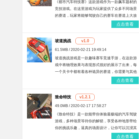
《都市汽车特技赛》这款游戏作为一款飙车题材的
竞技游戏。在这里游戏为玩家提供了众多不同场景
的赛道，玩家将能够驾驶自己的赛车在赛道上大放
光彩。同时玩家赢得比赛，就会获得相应的金币奖
点击查看
励，既可以用来购买高级车辆，也可以用来购买车
辆的发动机等零件，从而改装出超强的赛车帮助自
坡道挑战
v1.0
己比赛。
61.5MB / 2020-02-21 19:49:14
坡道挑战游戏是一款趣味赛车竞速手游，在这款游
戏中将物理效果与表现形式很好的展示了出来，每
一个关卡中都有着各种诡异的赛道，你需要与其他
玩家们一起进行比赛，各种各样的豪车进行挑选，
点击查看
超多地图模式等你来选择哦!
致命特技
v1.2.1
49.0MB / 2020-02-17 17:58:27
《致命特技》是一款能带你体验最极端的汽车驾驶
游戏，多种场景等待你的解锁，享受各种地形带给
你的挑战乐趣，逼真的场面设计，让你可以沉浸其
中，畅享最刺激最真实的赛车体验，小编为大家带
点击查看