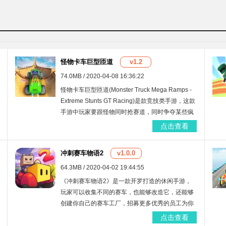
怪物卡车巨型匝道
v1.2
74.0MB / 2020-04-08 16:36:22
怪物卡车巨型匝道(Monster Truck Mega Ramps -
Extreme Stunts GT Racing)是款竞技类手游，这款
手游中玩家要跟怪物同时抢赛道，同时争夺某些疯
狂和怪异的路线冠军和终点，在这个死亡竞赛中保
点击查看
障自身的安全，玩家要极为小心的和怪物战斗，更
加稳定的行驶在道路中并做好一切准备，胜利是属
冲刺赛车物语2
v1.0.0
于我们的。
64.3MB / 2020-04-02 19:44:55
《冲刺赛车物语2》是一款开罗打造的休闲手游，
玩家可以收集不同的赛车，也能够改造它，还能够
创建你自己的赛车工厂，招募更多优秀的员工为你
打工，游遍天下，享受管理一个工厂的畅爽感觉，
点击查看
小编推荐最新版！