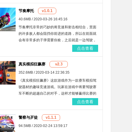
节奏摩托
v1.0.1
40.6MB / 2020-03-26 16:45:16
节奏摩托非常的巧妙的将竞速和射击相结合，里面
的许多敌人都会阻挡你前进的道路，所以在前面就
会有非常多的子弹需要你捡，之后就是一边驾驶，
一边射击。还有金币可以用，用的越多，获得的成
点击查看
就感就越好哦！
真实模拟狂飙赛
v2.3
352.6MB / 2020-03-14 22:36:35
《真实模拟狂飙赛》这款游戏作为一款赛车模拟驾
驶题材的趣味竞速游戏。玩家在游戏中将要驾驶赛
车不断的超越自己的对手，这样才能够赢得比赛的
胜利，从而获得丰厚的游戏奖励。同时玩家利用这
点击查看
些奖励能够购买更多的豪华赛车，从而能够帮助玩
家轻松赢得更多的飙车比赛。
警察与歹徒
v1.1.1
94.5MB / 2020-02-24 13:59:17