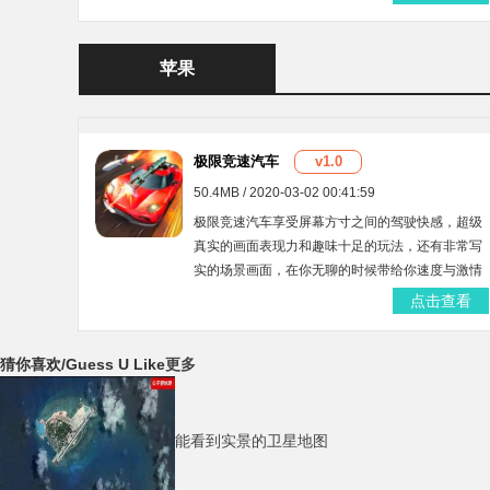
来的是最新版，喜欢别错过~
苹果
极限竞速汽车
v1.0
50.4MB / 2020-03-02 00:41:59
极限竞速汽车享受屏幕方寸之间的驾驶快感，超级
真实的画面表现力和趣味十足的玩法，还有非常写
实的场景画面，在你无聊的时候带给你速度与激情
的体验。还有各种名贵豪车等你来收集，在赛道上
点击查看
面展现自己的速度吧。
猜你喜欢
/Guess U Like
更多
能看到实景的卫星地图