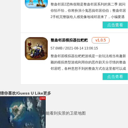
整蛊邻居2恐怖假期是整蛊邻居系列的第二季 就问
你怕不怕，你将扮演小鬼恶搞邻居伯伯；整蛊邻居
2手机完整版给人感觉像地域邻居来了，小编要遇
到这种邻居要烦死的。
点击查看
整蛊邻居模拟器拉粑粑
v1.0.5
57.6MB / 2021-08-14 13:06:15
整蛊邻居模拟器拉粑粑游戏是一款玩法相当有趣新
颖的模拟类型游戏利用你的恶作剧天分尽情的整蛊
邻居吧，各种意想不到的整蛊方式在这里都可以成
功实现，角色的形象也都非常独特，游戏中的场景
点击查看
非常丰富，体验一下这个游戏吧。
猜你喜欢
/Guess U Like
更多
能看到实景的卫星地图