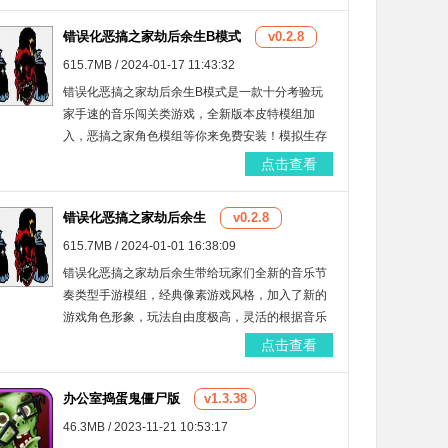
体验吧！
错误化恶搞之家劫后余生B模式
v0.2.8
615.7MB / 2024-01-17 11:43:32
错误化恶搞之家劫后余生B模式是一款十分考验玩
家手速的音乐闯关类游戏，全新版本皮特模组加
入，恶搞之家角色模组等你来免费安装！模拟生存
的紧张存活玩法等你来，劫后余生版本场景期待你
点击查看
的加入！
错误化恶搞之家劫后余生
v0.2.8
615.7MB / 2024-01-01 16:38:09
错误化恶搞之家劫后余生带给玩家们全新的音乐节
奏类型手游模组，经典像素游戏风格，加入了新的
游戏角色形象，玩法自由度极高，灵活的根据音乐
进行点击操作，完成各种任务挑战，十分恶搞的人
点击查看
物形象画面，快来手机上下载体验吧！
办公室捣蛋鬼僵尸版
v1.3.38
46.3MB / 2023-11-21 10:53:17