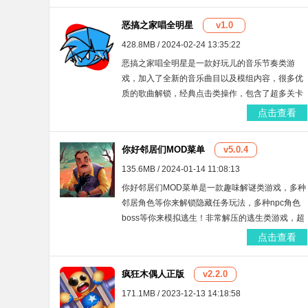
恶搞之家唱全明星
v1.0
428.8MB / 2024-02-24 13:35:22
恶搞之家唱全明星是一款好玩儿的音乐节奏类游
戏，加入了全新的音乐曲目以及模组内容，很多优
质的歌曲解锁，经典点击类操作，包含了超多关卡
等你来挑战，恶搞的游戏剧情内容，有兴趣的朋友
点击查看
快来这里下载吧！
你好邻居们MOD菜单
v5.0.4
135.6MB / 2024-01-14 11:08:13
你好邻居们MOD菜单是一款趣味解谜类游戏，多种
邻居角色等你来解锁隐藏任务玩法，多种npc角色
boss等你来模拟逃生！非常解压的逃生类游戏，超
多游戏恶搞游戏玩法加入，快来秘密下载站体验
点击查看
吧！
疯狂木偶人正版
v2.2.0
171.1MB / 2023-12-13 14:18:58