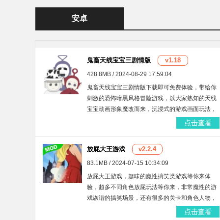
安卓
鬼畜天线宝宝三剧情版
v1.18
428.8MB / 2024-08-29 17:59:04
鬼畜天线宝宝三剧情版下载即可免费体验，带给你
刺激的恐怖暗黑风格冒险游戏，以大家熟知的天线
宝宝动画形象魔改而来，沉浸式的游戏画面玩法，
有着超多游戏道具可以免费使用，自由寻找线索解
点击查看
谜逃脱，快来这里试试吧！
放屁大王游戏
v2.2.4
83.1MB / 2024-07-15 10:34:09
放屁大王游戏，趣味的魔性搞笑类游戏等你来体
验，超多不同角色放屁玩法等你来，非常魔性的游
戏诙谐的搞笑场景，还有很多的关卡和角色人物，
通过不同的方法，非常的恶搞有趣，让别人听不见
点击查看
你放屁就能够通关。