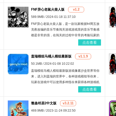
下载试试吧！
FNF异心老鼠火柴人版
v1.2
589.9MB / 2024-01-18 11:37:10
FNF异心老鼠火柴人版，是一款玩家根据fnf周五放
克夜改编的音乐节奏闯关游戏游戏里的音乐节奏感
都是非常的强，在闯关的过程中非常的考验玩家的
手速，在游戏里加入了恶搞之家模组，游戏里的关
点击查看
卡的难度都是非常的难，游戏里的画面非常的精
美。
盖瑞模组马桶人模组最新版
v1.1.9
50.1MB / 2024-01-08 10:22:02
盖瑞模组马桶人模组最新版游戏像素沙盒世界等你
来，进入到盖瑞的世界中，各种游戏模组等你来，
玩家在游戏中可以使用多种指令来获得各种游戏机
制道具玩法奖励，角色选择也特别的丰富，给玩家
点击查看
带来了全新的乐趣体验。
整蛊邻居2中文版
v3.2.11
469.9MB / 2023-11-24 09:22:50