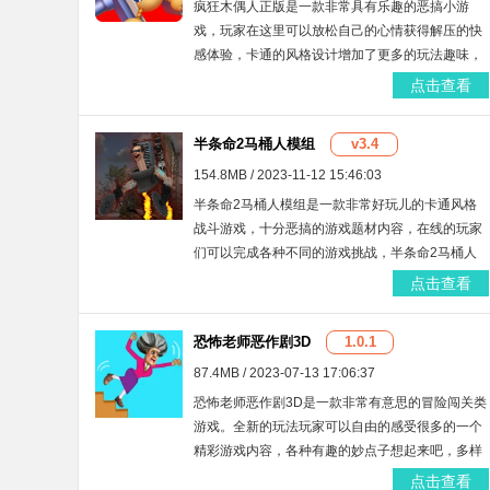
疯狂木偶人正版是一款非常具有乐趣的恶搞小游
戏，玩家在这里可以放松自己的心情获得解压的快
感体验，卡通的风格设计增加了更多的玩法趣味，
尽情的在游戏中利用武器挥发负面情绪，喜欢的话
点击查看
快来下载体验吧！
半条命2马桶人模组
v3.4
154.8MB / 2023-11-12 15:46:03
半条命2马桶人模组是一款非常好玩儿的卡通风格
战斗游戏，十分恶搞的游戏题材内容，在线的玩家
们可以完成各种不同的游戏挑战，半条命2马桶人
模组游戏趣味性极强，游戏攻略作弊码免费分享，
点击查看
更多武器等你来解锁，感兴趣的话就来这里免费下
载吧！
恐怖老师恶作剧3D
1.0.1
87.4MB / 2023-07-13 17:06:37
恐怖老师恶作剧3D是一款非常有意思的冒险闯关类
游戏。全新的玩法玩家可以自由的感受很多的一个
精彩游戏内容，各种有趣的妙点子想起来吧，多样
化的游戏环节，丰富的场景让你更能体验一下玩法
点击查看