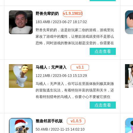
关，同时这款游戏里还有各种的其他元素，等你一
一体验！
野兽先辈奶奶
v1.9.19810
183.4MB / 2023-06-27 18:17:02
野兽先辈奶奶，这是款玩家二创的游戏，游戏里玩
家改了游戏中的魔性，让整款游戏就变得不是那么
恐怖，同时游戏的整体玩法都是没变的，你需要在
这款游戏中收集各种的道具利用整个房子特性来逃
点击查看
脱出去，玩法十分的有趣，不过有一点点恐怖！
马桶人：无声潜入
v3.1
122.1MB / 2023-06-13 15:13:29
马桶人：无声潜入，你可以在里面体验到极其刺激
的冒险逃生玩法，有着特别丰富的场景和关卡，还
有着特别猎奇的马桶人，你要小心不要被它抓住
了；玩起来相当的有趣，能够让你得到特别激情的
点击查看
冒险乐趣哦！
整蛊邻居手机版
v1.0.5
50.4MB / 2022-11-15 14:02:10