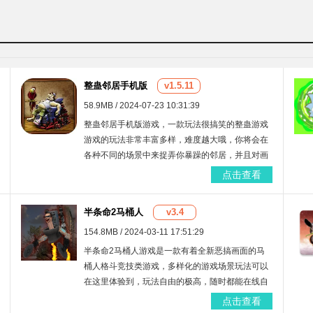
整蛊邻居手机版
v1.5.11
58.9MB / 2024-07-23 10:31:39
整蛊邻居手机版游戏，一款玩法很搞笑的整蛊游戏
游戏的玩法非常丰富多样，难度越大哦，你将会在
各种不同的场景中来捉弄你暴躁的邻居，并且对画
面进行了高清重制。
点击查看
半条命2马桶人
v3.4
154.8MB / 2024-03-11 17:51:29
半条命2马桶人游戏是一款有着全新恶搞画面的马
桶人格斗竞技类游戏，多样化的游戏场景玩法可以
在这里体验到，玩法自由的极高，随时都能在线自
由竞技，灵活的控制游戏角色 击败马桶人，完成游
点击查看
戏任务还有更多游戏道具可以解锁使用，快来这里