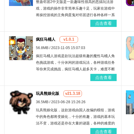
整蛊邻居2中文版是一款趣味性很高的恶搞玩法游
戏，游戏的操作非常简单乐趣十足，玩家在游戏中
将操控游戏的主角捣蛋鬼对邻居进行各种各样一系
列的恶作剧制作，让他的生活变得一团糟，感兴趣
点击查看
的话快来下载体验吧！
疯狂马桶人
v1.0.1
56.8MB / 2023-11-05 15:07:03
疯狂马桶人游戏是款玩法超级有趣的魔性马桶人角
色挑战游戏，十分休闲的游戏玩法，各种游戏任务
等你来完成挑战，疯狂马桶人超多关卡，难度不断
升级，各种好玩儿的冒险模式都等你来畅玩，感兴
点击查看
趣的话就来这里免费下载吧！
玩具熊娘化版
v21.3.18
36.5MB / 2023-06-28 15:26:26
玩具熊娘化版，这款游戏由国人改编的模组，游戏
中的角色都将变娘化，十分的有趣，游戏的基本玩
法不变，游戏还是存在大量的谜题，各种的难度的
关卡挑战，这时候你将开动自己的脑筋来进行闯
点击查看