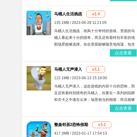
的趣味。
马桶人生活挑战
v1.4
135.1MB / 2023-06-28 11:21:05
马桶人生活挑战，画风十分奇特的游戏，里面的马
桶人看起来十分的猎奇，而且还有着特别丰富的地
图场景能够选择。你在里面能够随意地闯荡，包含
了特别多样的玩法在里面，还有多种类型的任务，
点击查看
玩起来十分有趣！
马桶人无声潜入
v3.1
122.1MB / 2023-06-13 15:18:00
马桶人无声潜入，这款游戏的内容十分的恐怖，而
且还有着特别猎奇的马桶人，你要在一系列的陷阱
和关卡之中逃生出来；场景相当的精致，而且能够
带给你极其刺激的冒险乐趣；更有着各种物品可以
点击查看
获取，相当好玩！
整蛊邻居2恐怖假期
v3.1
417.3MB / 2023-01-17 17:54:13