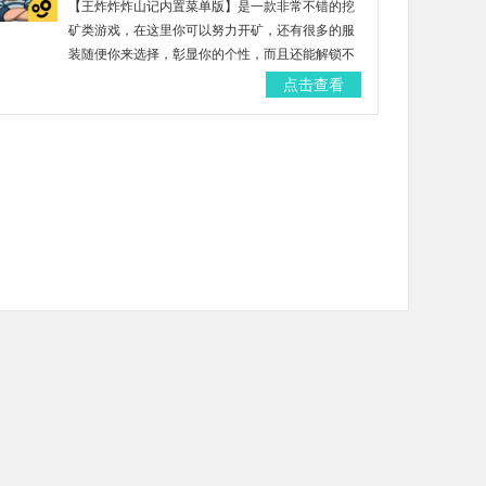
【王炸炸炸山记内置菜单版】是一款非常不错的挖
矿类游戏，在这里你可以努力开矿，还有很多的服
装随便你来选择，彰显你的个性，而且还能解锁不
错的武器，劲爽无限！非常适合玩家用来休闲放
点击查看
松，而且在这里还有着更多不同的玩法等你来尝
试！