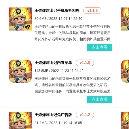
炸弹。无限钞票和道具也都安卓了，能够更好的体
王炸炸炸山记手机版折相思
v1.1.6
验游戏的乐趣 了。超多炸弹等你来体验！
80.6MB / 2022-12-07 14:25:40
王炸炸炸山记手机版折相思一款非常不错的模拟闯
关游戏，游戏中的玩法极其的简单，玩家只需要用
炸药来炸矿石即可完成闯关，相同的炸药位置不同
所得的矿石也会不一样，超多游戏任务等你来解
点击查看
锁，手机版折相思大家可以来随意使用道具。
王炸炸炸山记内置菜单
v1.1.0
113.8MB / 2022-11-23 11:24:42
王炸炸炸山记内置菜单一款非常有趣的模拟经营游
戏，通过各种最新的武器道具来收集更多的矿石，
完成游戏中的任务，内置菜单版本让大家可以在游
戏中更改数据随意购买道具，玩家能够更轻松的来
点击查看
体验到游戏中的乐趣。
王炸炸炸山记免广告版
v1.1.2
81.2MB / 2022-11-19 14:16:05