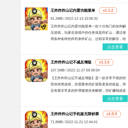
享受哦~
王炸炸炸山记内置功能菜单
v1.1.2
81.2MB / 2022-12-13 10:06:32
王炸炸炸山记内置功能菜单一款十分热门的休闲解
压游戏，玩家在游戏中的任务就是炸矿山，通过使
用各种各样的炸药来炸矿山，过程非常的解压，给
大家带来了全新的内置功能菜单，玩家可以在游戏
点击查看
中来修改数据，随意购买道具，非常方便。
王炸炸炸山记不减反增版
v1.1.6
107.2MB / 2022-11-27 09:36:04
【王炸炸炸山记不减反增版】是一款非常不错的经
营休闲类游戏，你需要来挖矿获取更多的收益，而
且有着非常多的炸弹随便你来解锁，挖矿赚钱就是
这么简单！而且你还能不断赚取更多的收益来经营
点击查看
这个矿场，成为矿山大佬！全新boss等你挑战！
王炸炸炸山记手机版无限钞票
v1.0.4
71.8MB / 2022-11-21 12:44:41