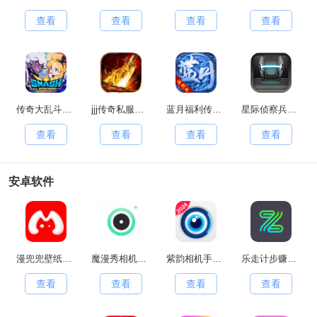
查看
查看
查看
查看
传奇大乱斗原版
jjj传奇私服手游无广告版
蓝月福利传奇红包版
星际侦察兵K1手游直装版
查看
查看
查看
查看
安卓软件
漫兜兜壁纸安卓官方版
魔漫秀相机安卓版
紫韵相机手机版
乐走计步赚钱软件最新免费版
查看
查看
查看
查看