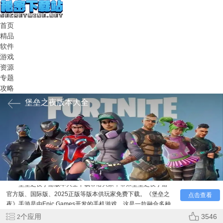
首页
精品
软件
游戏
资源
专题
攻略
堡垒之夜版本大全
堡垒之夜手游版本大全下载带给大家，带来堡垒之夜手游
官方版、国际版、2025正版等版本供玩家免费下载。《堡垒之
点击查看
夜》手游是由Epic Games开发的手机游戏。这是一款融合多种
玩法的游戏，核心玩法包括生存建造与射击对抗。玩家可选择
个应用
3546
2
不同模式，如在百人竞技生存模式中，需收集资源、建造掩体