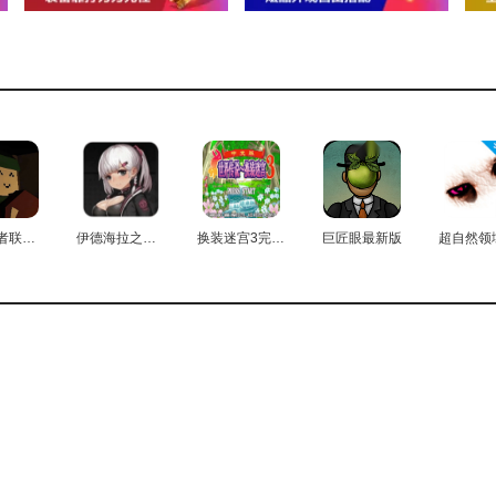
未转变者联机版
伊德海拉之影汉化版
换装迷宫3完全汉化版
巨匠眼最新版