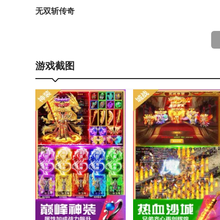
无双斩传奇
特色
玩法之装备打金
游戏截图
真打金，打BOSS可换取真实充值无上限；
1、首次击杀指定boss，可获得首杀奖励；
2、每击杀100只BOSS可以抽一次红包，使用红包=