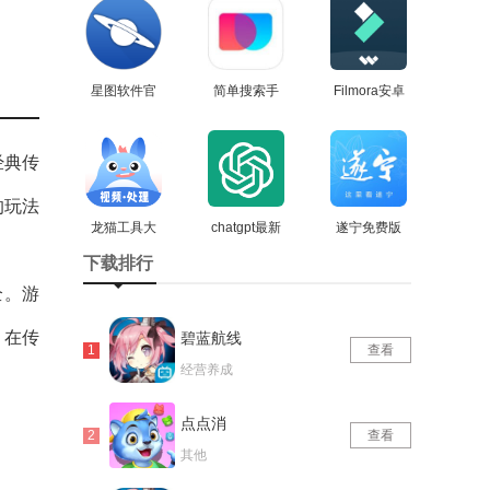
星图软件官
简单搜索手
Filmora安卓
方版
查看
机最新版
查看
免费版
查看
经典传
的玩法
龙猫工具大
chatgpt最新
遂宁免费版
师原版
查看
查看
版
查看
下载排行
全。游
。在传
碧蓝航线
查看
经营养成
点点消
查看
其他