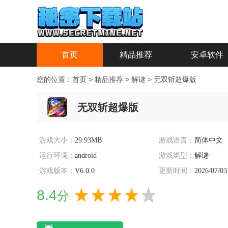
首页
精品推荐
安卓软件
您的位置：
首页
>
精品推荐
>
解谜
>
无双斩超爆版
无双斩超爆版
游戏大小：
29.93MB
游戏语言：
简体中文
运行环境：
android
游戏类型：
解谜
游戏版本：
V6.0.0
更新时间：
2026/07/03
8.4
分