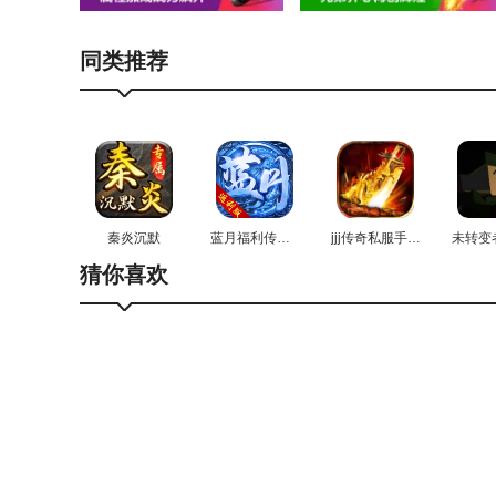
同类推荐
无双斩回收系统介绍
秦炎沉默
蓝月福利传奇红包版
jjj传奇私服手游无广告版
在线回收
猜你喜欢
1、装备回收换钻石，零氪也能上榜一；
2、高级装备直接钻石回收；
3、装备全靠打，拒绝氪金大佬碾压