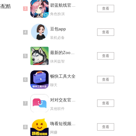
碧蓝航线官网版
搭配酷
查看
角色扮演
豆包app
查看
装机必备
最新的Zoom动物马仙踪林
查看
休闲益智
畅快工具大全
查看
聊天
对对交友官网版
查看
其他软件
嗨看短视频红包版
查看
网赚