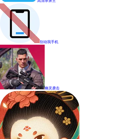
高清录屏王
别动我手机
幽灵袭击