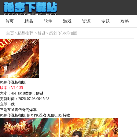
首页
精品
软件
游戏
资源
专题
攻略
主页
>
精品推荐
>
解谜
> 怒剑传说折扣版
怒剑传说折扣版
版本：V1.0.35
大小：461.1MB
类别：解谜
更新时间：2026-07-03 00:15:28
立即下载
三端互通
真传奇
高爆率
怒剑传说折扣版
传奇PK游戏
充值0.1折特效