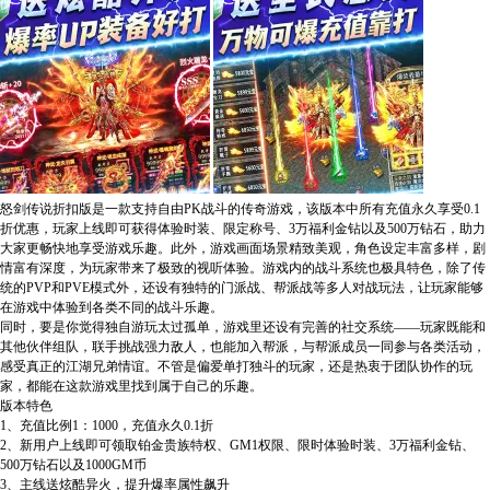
怒剑传说折扣版是一款支持自由PK战斗的传奇游戏，该版本中所有充值永久享受0.1
折优惠，玩家上线即可获得体验时装、限定称号、3万福利金钻以及500万钻石，助力
大家更畅快地享受游戏乐趣。此外，游戏画面场景精致美观，角色设定丰富多样，剧
情富有深度，为玩家带来了极致的视听体验。游戏内的战斗系统也极具特色，除了传
统的PVP和PVE模式外，还设有独特的门派战、帮派战等多人对战玩法，让玩家能够
在游戏中体验到各类不同的战斗乐趣。
同时，要是你觉得独自游玩太过孤单，游戏里还设有完善的社交系统——玩家既能和
其他伙伴组队，联手挑战强力敌人，也能加入帮派，与帮派成员一同参与各类活动，
感受真正的江湖兄弟情谊。不管是偏爱单打独斗的玩家，还是热衷于团队协作的玩
家，都能在这款游戏里找到属于自己的乐趣。
版本特色
1、充值比例1：1000，充值永久0.1折
2、新用户上线即可领取铂金贵族特权、GM1权限、限时体验时装、3万福利金钻、
500万钻石以及1000GM币
3、主线送炫酷异火，提升爆率属性飙升