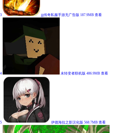
3
jjj传奇私服手游无广告版
187.9MB
查看
4
未转变者联机版
486.9MB
查看
5
伊德海拉之影汉化版
568.7MB
查看