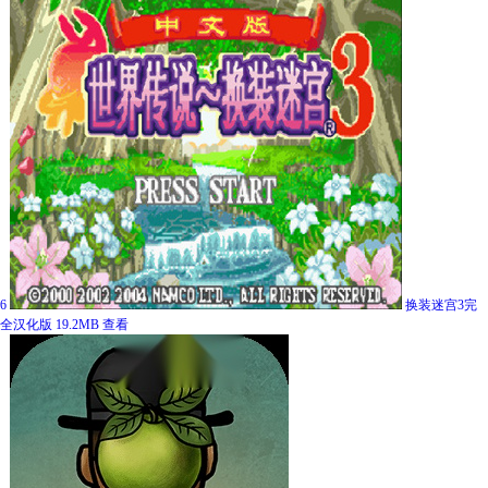
6
换装迷宫3完
全汉化版
19.2MB
查看