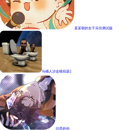
某某朝的女子乐坊测试版
马桶人沙盒模拟器2
闪亮的你