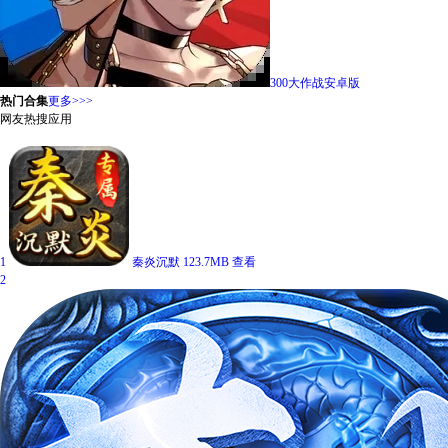
300大作战安卓版
热门合集
更多>>>
网友热搜应用
1
秦炎沉默
123.7MB
查看
2