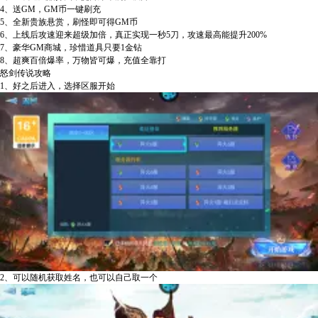
4、送GM，GM币一键刷充
5、全新贵族悬赏，刷怪即可得GM币
6、上线后攻速迎来超级加倍，真正实现一秒5刀，攻速最高能提升200%
7、豪华GM商城，珍惜道具只要1金钻
8、超爽百倍爆率，万物皆可爆，充值全靠打
怒剑传说攻略
1、好之后进入，选择区服开始
2、可以随机获取姓名，也可以自己取一个