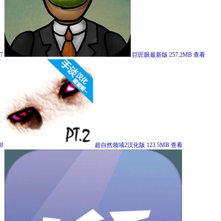
7
巨匠眼最新版
257.2MB
查看
8
超自然领域2汉化版
123.5MB
查看