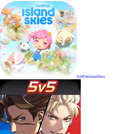
PuffPalsIslandSkies