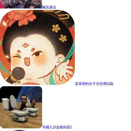
幽灵袭击
某某朝的女子乐坊测试版
马桶人沙盒模拟器2