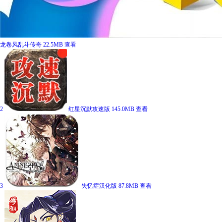
龙卷风乱斗传奇
22.5MB
查看
2
红星沉默攻速版
145.0MB
查看
3
失忆症汉化版
87.8MB
查看