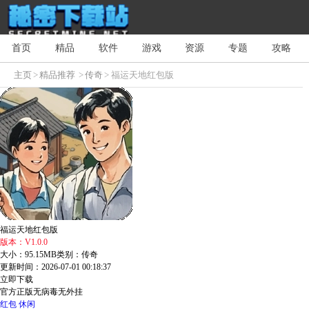
首页
精品
软件
游戏
资源
专题
攻略
主页
>
精品推荐
>
传奇
> 福运天地红包版
福运天地红包版
版本：V1.0.0
大小：95.15MB
类别：传奇
更新时间：2026-07-01 00:18:37
立即下载
官方正版
无病毒
无外挂
红包
休闲