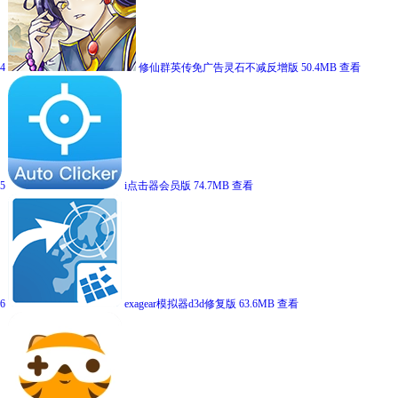
4
修仙群英传免广告灵石不减反增版
50.4MB
查看
5
i点击器会员版
74.7MB
查看
6
exagear模拟器d3d修复版
63.6MB
查看