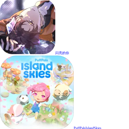
闪亮的你
PuffPalsIslandSkies