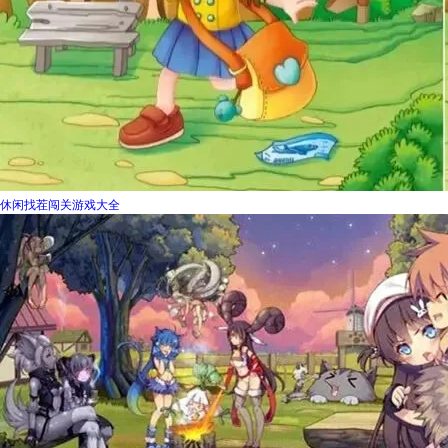
休闲找茬闯关游戏大全