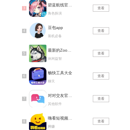
碧蓝航线官网版
查看
角色扮演
豆包app
查看
装机必备
最新的Zoom动物马仙踪林
查看
休闲益智
畅快工具大全
查看
聊天
对对交友官网版
查看
其他软件
嗨看短视频红包版
查看
网赚