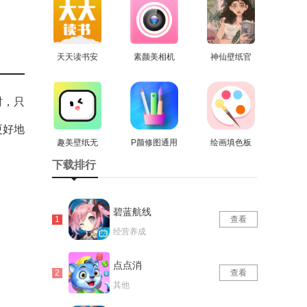
版
天天读书安
素颜美相机
神仙壁纸官
卓官方版
查看
官方最新版
查看
方版
查看
时，只
更好地
趣美壁纸无
P颜修图通用
绘画填色板
广告版
查看
查看
版
安卓版
查看
下载排行
碧蓝航线
查看
经营养成
点点消
查看
其他