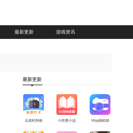
最新更新
游戏资讯
最新更新
元道时间相
小疙瘩小说
Vlog相机助
机安卓直装
查看
安卓官方版
查看
手通用版
查看