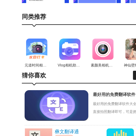
1、独特体验：用户认可它的创新之处，使得人与自
同类推荐
2、互动教学：结合翻译功能，实现寓教于乐的科普
3、收藏功能：用户能够收藏常见鸟类的相关资料，
元道时间相机安卓直装版
Vlog相机助手通用版
素颜美相机官方最新版
猜你喜欢
最好用的免费翻译软件
最好用的免费翻译软件大
直接拍照翻译即可，可是拥
下载站安装吧！
彝文翻译通