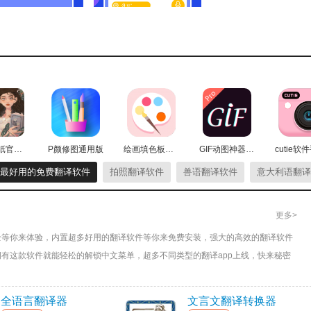
然的交流更为亲近。
场景。
以便后续学习和查阅时更加便捷。
神仙壁纸官方版
P颜修图通用版
绘画填色板安卓版
GIF动图神器最新版
最好用的免费翻译软件
拍照翻译软件
兽语翻译软件
意大利语翻译
更多>
全等你来体验，内置超多好用的翻译软件等你来免费安装，强大的高效的翻译软件
有这款软件就能轻松的解锁中文菜单，超多不同类型的翻译app上线，快来秘密
全语言翻译器
文言文翻译转换器