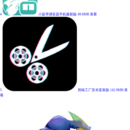
4
小提琴调音器手机最新版
49.6MB
查看
5
剪辑工厂安卓直装版
142.9MB
查
看