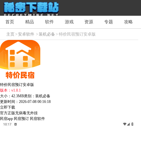
首页
精品
软件
游戏
资源
专题
攻略
主页
>
安卓软件
>
装机必备
> 特价民宿预订安卓版
特价民宿预订安卓版
版本：v1.0.1
大小：42.3MB
类别：装机必备
更新时间：2026-07-08 00:16:18
立即下载
官方正版
无病毒
无外挂
民宿app
民宿预订
民宿软件