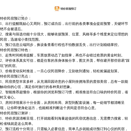
特价民宿预订简介：
1、出行提醒既贴心又周到，预订成功后，出行前的各类事项会提前预警，关键环节
绝不会被遗忘。
2、搜索与筛选功能十分强大，能够依据预算、位置、风格等多个维度来定位理想的
民宿，迅速缩小查找范围。
3、预订信息云端同步，换设备查看行程也不怕数据丢失，出行计划稳稳掌控。
特价民宿预订特色：
1、起售时间精准提醒，车票放票动态了如指掌，再也不会错过抢票的黄金时刻。
2、评价体系真实可信，都是住客的亲身体验分享，图文并茂，帮你避开那些容易“踩
坑”的民宿。
3、价格变动实时推送，一旦心仪民宿降价，立刻收到通知，轻松捡漏超划算。
特价民宿预订亮点：
1、民宿类型丰富多样，从充满田园诗意的小屋到坐拥海景的度假美宿，总有一款能
触动你的心弦，满足你对旅行的各种美好想象。
2、智能推荐超懂你，根据你的浏览和预订习惯，精准推送符合口味的特价民宿，省
时又省心。
3、房间详情展示十分全面，从房间布局、床型到配套设施，每一处细节都清晰呈
现，让你即便身处远方，也能精准判断这个房间是否符合心意。
特价民宿预订测评：
1、特价房源清晰呈现，打开就能看到海量超值的民宿优惠信息，无需费力搜索，轻
松省钱就是这么简单。
2、预订流程十分简洁，只需输入必要信息，简单几步就能成功预订到心仪的民宿，