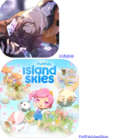
闪亮的你
PuffPalsIslandSkies