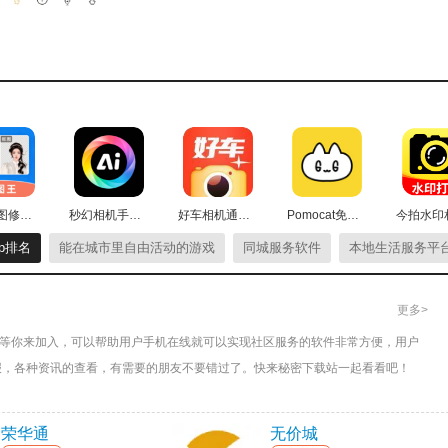
理，可随时查看你收藏的艺术作品。
品资源，找到所需商品后即可在线购买。
轻松抠图修图王最新版
秒幻相机手机最新版
好车相机通用版
Pomocat免费原版
p排名
能在城市里自由活动的游戏
同城服务软件
本地生活服务平台
更多>
题等你来加入，可以帮助用户手机在线就可以实现社区服务的软件非常方便，用户
报，各种资讯的查看，有需要的朋友不要错过了。快来秘密下载站一起看看吧！
荣华通
无价城