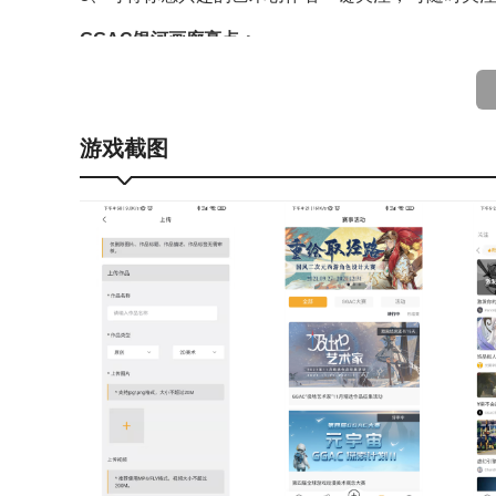
GGAC银河画廊亮点：
1、艺术创作者可在此拥有专属画廊，以便更好地展
2、这里提供的各类教程资源均具备高度专业性，用
游戏截图
3、其中的艺术内容类型多样化，覆盖了多类型的艺
GGAC银河画廊功能：
1、汇聚了海量艺术资源内容供用户在线浏览，助力
2、推送了大量行业资讯，方便用户随时查看，让用
3、这里面的各类商品资源价格都很实惠，用户能以
GGAC银河画廊点评：
1、将不同类型的艺术内容分类，让用户可以快速找