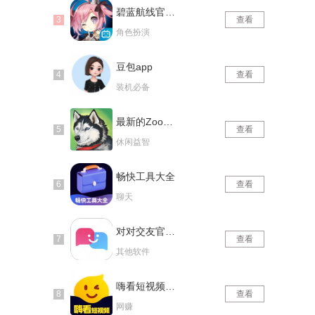
碧蓝航线官网版
查看
角色扮演
豆包app
查看
装机必备
最新的Zoom动物马仙踪林
查看
休闲益智
畅快工具大全
查看
聊天
对对交友官网版
查看
其他软件
嗨看短视频红包版
查看
网赚