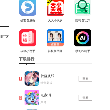
版
版
提前看最新
天天小说安
随时看官方
免费版
查看
卓直装版
查看
查看
版
同时支
软糖小说手
轻松抠图修
秒幻相机手
机最新版
查看
图王最新版
查看
机最新版
查看
下载排行
碧蓝航线
查看
经营养成
点点消
查看
其他