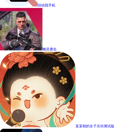
别动我手机
幽灵袭击
某某朝的女子乐坊测试版