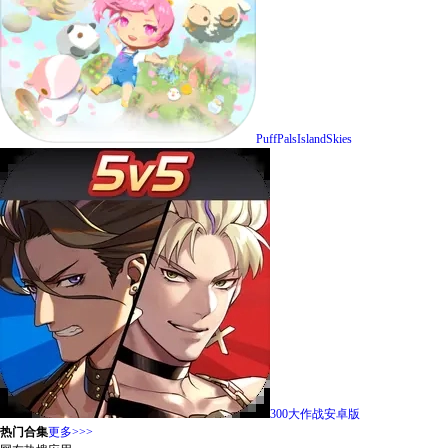
PuffPalsIslandSkies
300大作战安卓版
热门合集
更多>>>