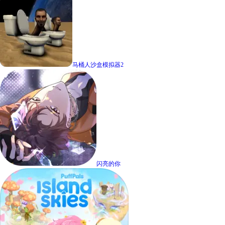
马桶人沙盒模拟器2
闪亮的你