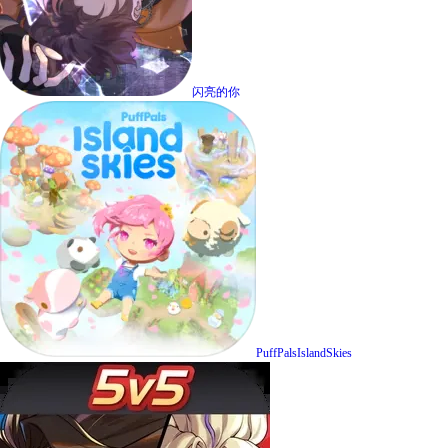
闪亮的你
PuffPalsIslandSkies