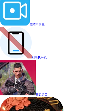
高清录屏王
别动我手机
幽灵袭击