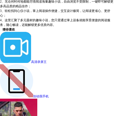
2、无论何时何地都能尽情阅读海量趣味小说，自由浏览不受限制，一键即可解锁更
多高品质的精品佳作；
3、轻松找到心仪小说，掌上阅读操作便捷，交互设计极简，让阅读更省心、更舒
心；
4、这里汇聚了多元题材的趣味小说，您只需通过掌上设备就能享受便捷的阅读服
务，随心畅读，还能解锁更多优质内容。
猜你喜欢
高清录屏王
别动我手机