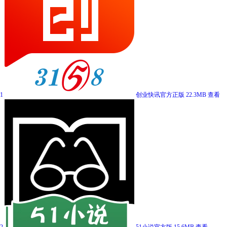
1
创业快讯官方正版
22.3MB
查看