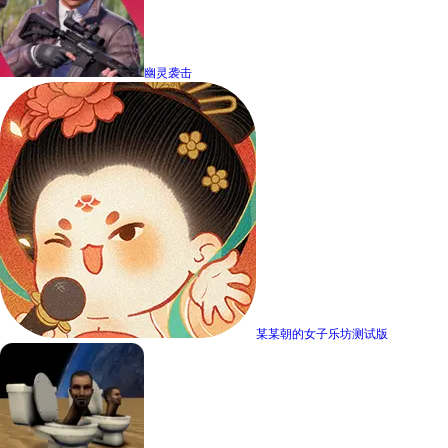
幽灵袭击
某某朝的女子乐坊测试版