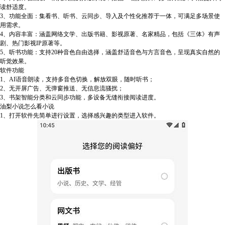
读舒适度。
3、功能全面：集看书、听书、云同步、导入及个性化推荐于一体，可满足多场景使
用需求。
4、内容丰富：涵盖网络文学、出版书籍、影视原著、名家精品，包括《三体》有声
剧、热门影视IP原著等。
5、听书功能：支持20种音色自由选择，涵盖舒适音色与方言音色，呈现真实自然的
听觉效果。
软件功能
1、AI语音朗读，支持多音色切换，解放双眼，随时听书；
2、无开屏广告、无弹窗推送、无信息流骚扰；
3、书架智能分类和云同步功能，多设备无缝衔接阅读进度。
油梨小说怎么看小说
1、打开软件先简单进行设置，选择感兴趣的类型进入软件。