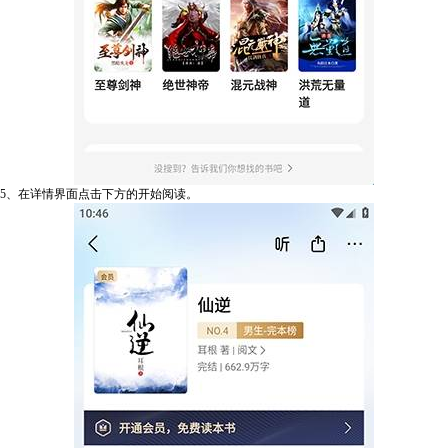
5、在详情界面点击下方的开始阅读。