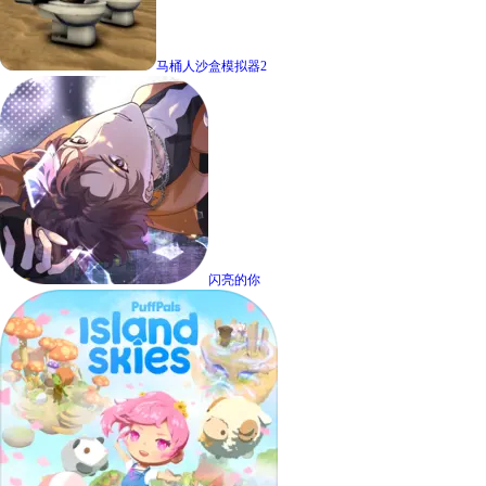
马桶人沙盒模拟器2
闪亮的你