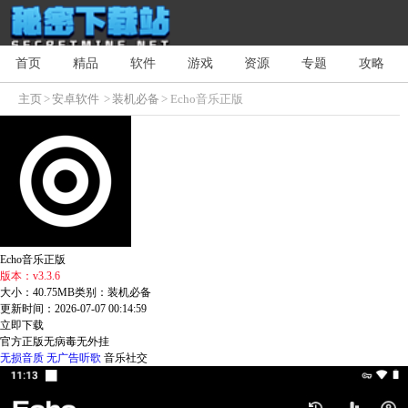
首页
精品
软件
游戏
资源
专题
攻略
主页
>
安卓软件
>
装机必备
> Echo音乐正版
Echo音乐正版
版本：v3.3.6
大小：40.75MB
类别：装机必备
更新时间：2026-07-07 00:14:59
立即下载
官方正版
无病毒
无外挂
无损音质
无广告听歌
音乐社交