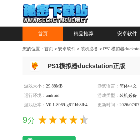
首页
精品推荐
安卓软件
您的位置：
首页
>
安卓软件
>
装机必备
>
PS1模拟器ducksta
PS1模拟器duckstation正版
游戏大小：
29.88MB
游戏语言：
简体中文
运行环境：
android
游戏类型：
装机必备
游戏版本：
V0.1-8969-g611bb8fb4
更新时间：
2026/07/07
9
分