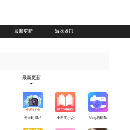
最新更新
游戏资讯
最新更新
元道时间相
小疙瘩小说
Vlog相机助
机安卓直装
查看
安卓官方版
查看
手通用版
查看