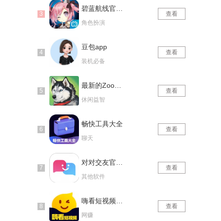
碧蓝航线官网版
查看
角色扮演
豆包app
查看
装机必备
最新的Zoom动物马仙踪林
查看
休闲益智
畅快工具大全
查看
聊天
对对交友官网版
查看
其他软件
嗨看短视频红包版
查看
网赚