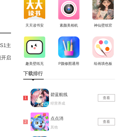
版
天天读书安
素颜美相机
神仙壁纸官
卓官方版
查看
官方最新版
查看
方版
查看
S1主
能开启
趣美壁纸无
P颜修图通用
绘画填色板
广告版
查看
查看
版
安卓版
查看
下载排行
碧蓝航线
查看
经营养成
点点消
查看
其他