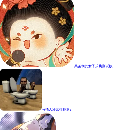
某某朝的女子乐坊测试版
马桶人沙盒模拟器2