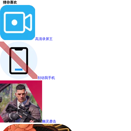
猜你喜欢
高清录屏王
别动我手机
幽灵袭击