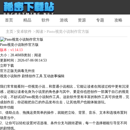
首页
精品
软件
游戏
资源
专题
攻略
主页
>
安卓软件
>
阅读
> Pinto视觉小说制作官方版
Pinto视觉小说制作官方版
版本：v1.14.13
大小：28.46MB
类别：阅读
更新时间：2026-07-06 00:14:53
立即下载
官方正版
无病毒
无外挂
视觉小说制作
剧情创作工具
互动故事编辑
我们常常能看到一些视觉小说，和普通小说相比，它能让读者在阅读过程中更有沉浸
感，还能让读者化身为小说里的角色参与其中。要是你也想创作一部属于自己的视觉
小说，不妨试试Pinto视觉小说制作工具。这款软件里有丰富的制作工具可供使用，完
成创作后，你还能把自己的作品发布出去，让其他用户也能体验游玩。
软件功能
1、借助点击、拖拽这类简单的操作，就能把立绘、背景、音乐、文本和选项布置到
场景当中。
2、让你可以轻松设置对话选项、条件分支与跳转逻辑，每一个选择都能引导至不同
的剧情线。