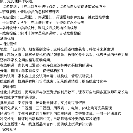
限，无其他操作权限。
--点名签到：可在上对学生进行点名，点名后自动短信通知家长/学生
--班级管理：管理学员信息和班级课表
--短信通知：上课通知、停课通知、调课通知多种短信一键发送给学生
--手写签名：学生可在上进行签字，字迹保存永不丢失
--各种统计：学员统计、课消按月按周增长曲线等
--续费提醒：实时计算学员剩余课时，自动续费提醒
满班优势：
--招生营销
地推、门店到访、朋友圈裂变等，支持全渠道招生获客，持续带来新生源
微：精致入微，能够呈现机构的品牌形象、教师的专业风采、优秀学员的榜样力量，
还有和家长之间的精彩互动瞬间。
在线购课：家长可以通过小程序自主选择并购买机构的课程
分销、拼团：老带新裂变，促进机构招生
预约试听：家长自主提交试听申请，机构统一管理试听安排
线索跟进：协助课程顾问管理线索，记录跟进情况，提高线索转化率
--智能排课
优化排课流程，提高教师与教室资源的利用效率，课表可自动同步至教师和家长端，
有效减少学生旷课现象。
批量排课：支持按周、按天批量排课，支持跳过节假日
可视化课表：日视图、三日视图、周课表，、电脑、pad上均可完美呈现
约课管理：学生可在老师可用时间内自主约课，支持集体班、一对一约课形式
冲突检测：排课时自动检测冲突，自动筛选出冲突的教室和老师
线上直播课：与一线直播品牌合作，提供线上授课解决方案
--家校互动