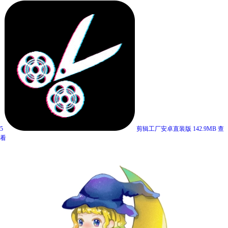
5
剪辑工厂安卓直装版
142.9MB
查
看