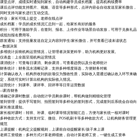
课堂点评、成绩实时通知到家长，自动构建学员成长档案，提高机构续费率
课后点评功能支持图片、视频、语音等多种形式，点评内容会自动发送至家长微信，
同时支持与家长进行互动交流。
作业：家长可线上提交，老师在线点评
成长档案：学员的成长情况汇总到一起，给家长有好的服务
积分：可用于激励学员，在签到、报名、上传作业等场景自动发放，可用于兑换礼品
或抵扣报名费用等。
群发通知：支持批量发送自定义内容到学生/家长微信，并可查看已读未读状态
--数据决策
多维统计反映机构运营情况，让管理者决策更科学，助力机构更好发展。
仪表盘：上全面呈现机构运营情况
课消统计：可查每日课消、剩余课消，可查看趋势以及分老师统计
财务统计：财务流水清晰记录，支持多种维度筛选，方便财务对账
计算确认收入：机构所收到的款项仅为预收性质，实际收入需通过确认收入环节来确
定，系统可实时计算出机构的实际收入情况。
运营统计：到课率、课评率、回评率等日常运营数据
--课消/财务
准确记录课时数据，自动统计学员剩余课时，帮机构做到精细化管理
签到管理：提供手写签到、拍照签到等多样化的签到形式，完成签到后系统会自动向
家长推送通知。
家长核对课时：转班、补课、临时课等情况智能汇总，方便与家长统一核对课时
多种收款方式：支持支付宝、微信、POS机刷卡等多种收款方式，让机构财务管理更
规范
上课提醒：机构定义提醒规则，上课前自动提醒家长/孩子来上课
老师工资绩效：多种方式计算老师绩效，自动计算老师工资，一键生成工资单