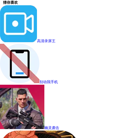
猜你喜欢
高清录屏王
别动我手机
幽灵袭击