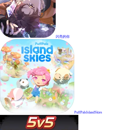
闪亮的你
PuffPalsIslandSkies