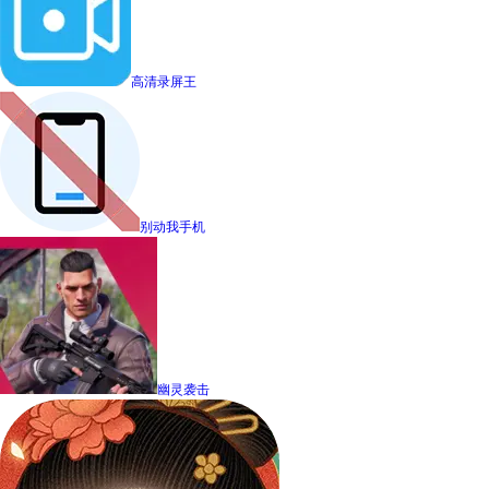
高清录屏王
别动我手机
幽灵袭击