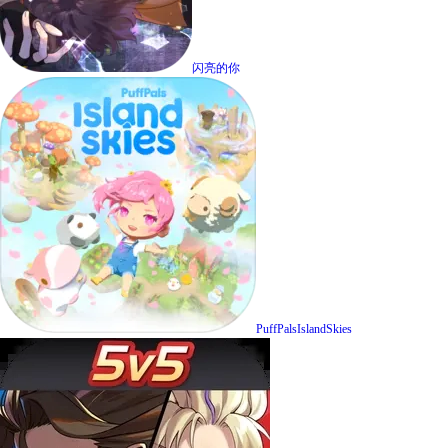
闪亮的你
PuffPalsIslandSkies