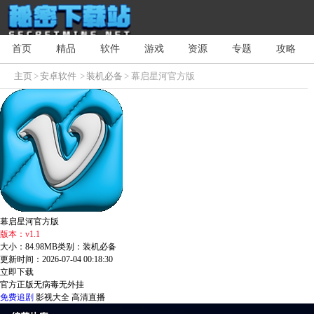
首页
精品
软件
游戏
资源
专题
攻略
主页
>
安卓软件
>
装机必备
> 幕启星河官方版
幕启星河官方版
版本：v1.1
大小：84.98MB
类别：装机必备
更新时间：2026-07-04 00:18:30
立即下载
官方正版
无病毒
无外挂
免费追剧
影视大全
高清直播