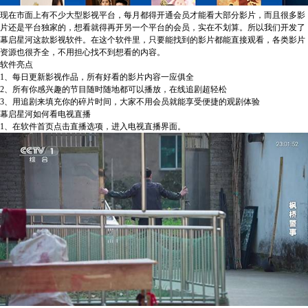
现在市面上有不少大型影视平台，每月都得开通会员才能看大部分影片，而且很多影
片还是平台独家的，想看就得再开另一个平台的会员，实在不划算。所以我们开发了
幕启星河这款影视软件。在这个软件里，只要能找到的影片都能直接观看，各类影片
资源也很齐全，不用担心找不到想看的内容。
软件亮点
1、每日更新影视作品，所有好看的影片内容一应俱全
2、所有你感兴趣的节目随时随地都可以播放，在线追剧超轻松
3、用追剧来填充你的碎片时间，大家不用会员就能享受便捷的观剧体验
幕启星河如何看电视直播
1、在软件首页点击直播选项，进入电视直播界面。