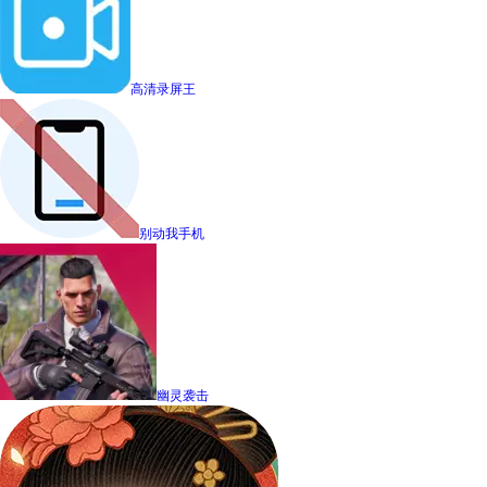
高清录屏王
别动我手机
幽灵袭击