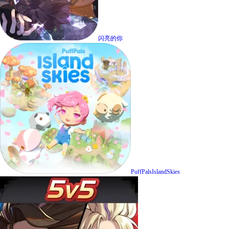
闪亮的你
PuffPalsIslandSkies