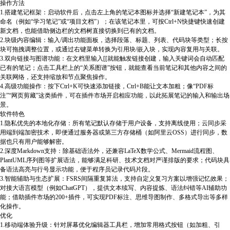
操作方法
1.搭建笔记框架：启动软件后，点击左上角的笔记本图标并选择“新建笔记本”，为其
命名（例如“学习笔记”或“项目文档”）；在该笔记本里，可按Ctrl+N快捷键快速创建
新文档，也能借助侧边栏的文档树直接切换到已有的文档。
2.块级内容编辑：输入/调出功能面板，选择段落、标题、列表、代码块等类型；长按
块可拖拽调整位置，或通过右键菜单转换为引用块/嵌入块，实现内容复用与关联。
3.双向链接与图谱功能：在文档里输入[[就能触发链接创建，输入关键词会自动匹配
已有的笔记；点击工具栏上的“关系图谱”按钮，就能查看当前笔记和其他内容之间的
关联网络，还支持缩放和节点聚焦操作。
4.高级功能操作：按下Ctrl+K可快速添加链接，Ctrl+B能让文本加粗；像“PDF标
注”“网页剪藏”这类插件，可在插件市场开启相应功能，以此拓展笔记的输入和输出场
景。
软件特色
1.隐私优先的本地化存储：所有笔记默认存储于用户设备，支持离线使用；云同步采
用端到端加密技术，即便通过服务器或第三方存储桶（如阿里云OSS）进行同步，数
据也只有用户能够解密。
2.深度Markdown支持：除基础语法外，还兼容LaTeX数学公式、Mermaid流程图、
PlantUML序列图等扩展语法，能够满足科研、技术文档对严谨排版的要求；代码块具
备语法高亮与行号显示功能，便于程序员记录代码片段。
3.智能辅助与生态扩展：FSRS间隔重复算法，支持自定义复习方案以增强记忆效果；
对接大语言模型（例如ChatGPT），提供文本续写、内容提炼、语法纠错等AI辅助功
能；借助插件市场的200+插件，可实现PDF标注、思维导图制作、多格式导出等多样
化操作。
优化
1.移动端体验升级：针对屏幕优化编辑器工具栏，增加常用格式按钮（如加粗、引