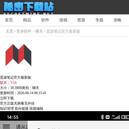
首页
精品
软件
游戏
资源
专题
攻略
主页
>
安卓软件
>
聊天
> 思源笔记官方最新版
思源笔记官方最新版
版本：V14
大小：50.3MB
类别：聊天
更新时间：2026-06-14 00:15:41
立即下载
官方正版
无病毒
无外挂
知识管理
双向链接
块级编辑