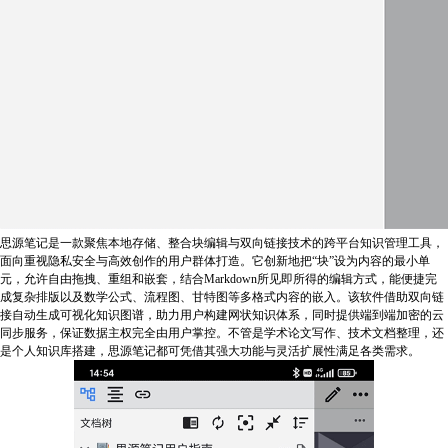
思源笔记是一款聚焦本地存储、整合块编辑与双向链接技术的跨平台知识管理工具，
面向重视隐私安全与高效创作的用户群体打造。它创新地把“块”设为内容的最小单
元，允许自由拖拽、重组和嵌套，结合Markdown所见即所得的编辑方式，能便捷完
成复杂排版以及数学公式、流程图、甘特图等多格式内容的嵌入。该软件借助双向链
接自动生成可视化知识图谱，助力用户构建网状知识体系，同时提供端到端加密的云
同步服务，保证数据主权完全由用户掌控。不管是学术论文写作、技术文档整理，还
是个人知识库搭建，思源笔记都可凭借其强大功能与灵活扩展性满足各类需求。