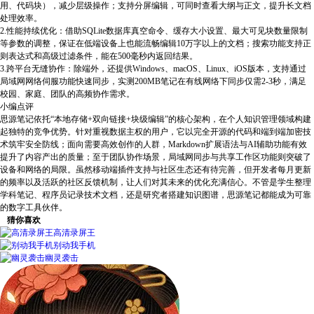
用、代码块），减少层级操作；支持分屏编辑，可同时查看大纲与正文，提升长文档
处理效率。
2.性能持续优化：借助SQLite数据库真空命令、缓存大小设置、最大可见块数量限制
等参数的调整，保证在低端设备上也能流畅编辑10万字以上的文档；搜索功能支持正
则表达式和高级过滤条件，能在500毫秒内返回结果。
3.跨平台无缝协作：除端外，还提供Windows、macOS、Linux、iOS版本，支持通过
局域网网络伺服功能快速同步，实测200MB笔记在有线网络下同步仅需2-3秒，满足
校园、家庭、团队的高频协作需求。
小编点评
思源笔记依托“本地存储+双向链接+块级编辑”的核心架构，在个人知识管理领域构建
起独特的竞争优势。针对重视数据主权的用户，它以完全开源的代码和端到端加密技
术筑牢安全防线；面向需要高效创作的人群，Markdown扩展语法与AI辅助功能有效
提升了内容产出的质量；至于团队协作场景，局域网同步与共享工作区功能则突破了
设备和网络的局限。虽然移动端插件支持与社区生态还有待完善，但开发者每月更新
的频率以及活跃的社区反馈机制，让人们对其未来的优化充满信心。不管是学生整理
学科笔记、程序员记录技术文档，还是研究者搭建知识图谱，思源笔记都能成为可靠
的数字工具伙伴。
猜你喜欢
高清录屏王
别动我手机
幽灵袭击